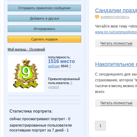
Angelina2307
Anna
Отправить приватное сообщение
Сандалии празд
комментировать
Добавить в друзья
Читайте мою тему <str
Игнорировать
Catherine1
Diamond 
www.nn.ru/community/po
Сделать подарок
Читать полностью
Мой малыш - Основной
Kathrin
KissNe
популярность:
1516 место
Накопительное 
рейтинг
8849
?
С сегодняшнего дня за
Привилегированный
страхование, которое "
пользователь
9
Lim0Ni
MA
тысячи в месяц можно п
уровня
всего.
Читать полностью
Статистика портрета:
NataliaShap
Nati18
сейчас просматривают портрет - 0
зарегистрированные пользователи
1
посетившие портрет за 7 дней - 1