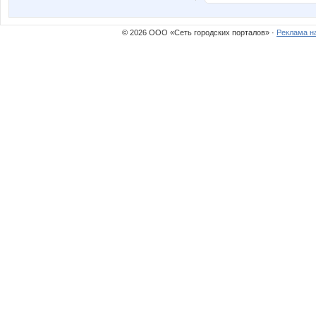
Passion1985
Pris
© 2026 ООО «Сеть городских порталов» ·
Реклама н
Tanyashaa
Tau
angel_xxi
annyne
elena984
elf1708e
julia-dem
julia080