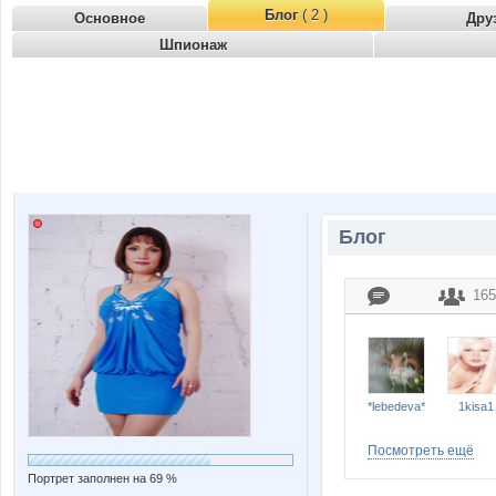
Блог
( 2 )
Основное
Дру
Шпионаж
Блог
165
*lebedeva*
1kisa1
Посмотреть ещё
Портрет заполнен на 69 %